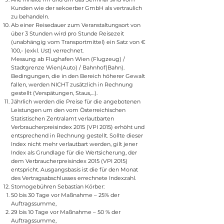
Kunden wie der sekoerber GmbH als vertraulich
zu behandeln.
Ab einer Reisedauer zum Veranstaltungsort von
über 3 Stunden wird pro Stunde Reisezeit
(unabhängig vom Transportmittel) ein Satz von €
100,- (exkl. Ust) verrechnet.
Messung ab Flughafen Wien (Flugzeug) /
Stadtgrenze Wien(Auto) / Bahnhof(Bahn).
Bedingungen, die in den Bereich höherer Gewalt
fallen, werden NICHT zusätzlich in Rechnung
gestellt (Verspätungen, Staus,…).
Jährlich werden die Preise für die angebotenen
Leistungen um den vom Österreichischen
Statistischen Zentralamt verlautbarten
Verbraucherpreisindex 2015 (VPI 2015) erhöht und
entsprechend in Rechnung gestellt. Sollte dieser
Index nicht mehr verlautbart werden, gilt jener
Index als Grundlage für die Wertsicherung, der
dem Verbraucherpreisindex 2015 (VPI 2015)
entspricht. Ausgangsbasis ist die für den Monat
des Vertragsabschlusses errechnete Indexzahl.
Stornogebühren Sebastian Körber:
50 bis 30 Tage vor Maßnahme – 25% der
Auftragssumme,
29 bis 10 Tage vor Maßnahme – 50 % der
Auftragssumme,