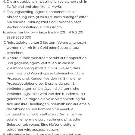
Die angegebenen Investitionen verstehen sich in
EURO und enthalten keine MwSt.
Zahlungsbedingungen: Honorarnote anbei:
Abrechnung erfolgt zu 100% nach durchgeführter
Maßnahme. Zahlungsziel sind 2 Wochen nach
Rechnungsstellung auf das Konto
sekoerber GmbH – Erste Bank – 20111, AT62
20111
8388 3680 000
Reisetätigkeit unter 3 Std zum Veranstaltungsort
werden nur mit km-Geld oder Spesenersatz
berechnet.
Unsere Zusammenarbeit beruht auf Kooperation
und gegenseitigem Vertrauen. In diesem
Zusammenhang ist darauf hinzuweisen, dass
Seminare und Workshops selbstverantwortliche
Prozesse sind. Kunden werden im Sinne einer
Prozessbegleitung bei Entscheidungen &
Veränderungen unterstützt – die eigentliche
Veränderungsarbeit wird von den Kunden selbst
geleistet. Sie tragen die volle Verantwortung für
sich und ihre Handlungen innerhalb und außerhalb
der Sitzungen und kommen für eventuell
verursachte Schäden selbst auf. Die Teilnahme
setzt eine normale psychische und physische
Belastbarkeit voraus. Eine Haftung seitens
sekoerber wird ausgeschlossen.
Alle Inhalte im und um das Seminar sind vom